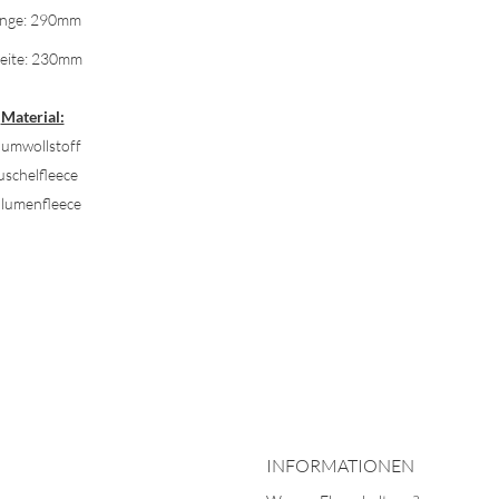
nge: 290mm
eite: 230mm
Material:
umwollstoff
uschelfleece
lumenfleece
INFORMATIONEN