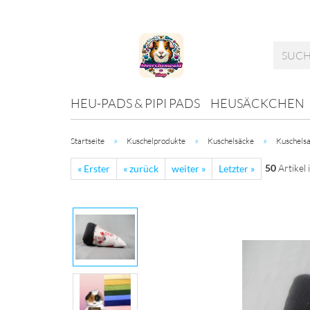
HEU-PADS & PIPI PADS
HEUSÄCKCHEN
»
»
»
Startseite
Kuschelprodukte
Kuschelsäcke
Kuschelsa
50
Artikel 
« Erster
« zurück
weiter »
Letzter »