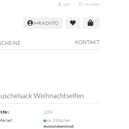
Login
Merkzettel
IHR KONTO
KONTAKT
SCHEINE
uschelsack Weihnachtselfen
t.Nr.:
1206
eferzeit:
ca. 3 Wochen
(Ausland abweichend)