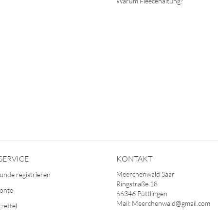
Warum Fleecehaltung?
SERVICE
KONTAKT
Meerchenwald Saar
unde registrieren
Ringstraße 18
Konto
66346 Püttlingen
Mail: Meerchenwald@gmail.com
zettel