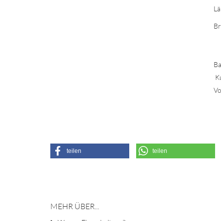
Lä
Br
Ba
K
Vo
teilen
teilen
MEHR ÜBER...