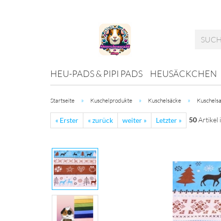
HEU-PADS & PIPI PADS
HEUSÄCKCHEN
»
»
»
Startseite
Kuschelprodukte
Kuschelsäcke
Kuschelsa
50
Artikel 
« Erster
« zurück
weiter »
Letzter »