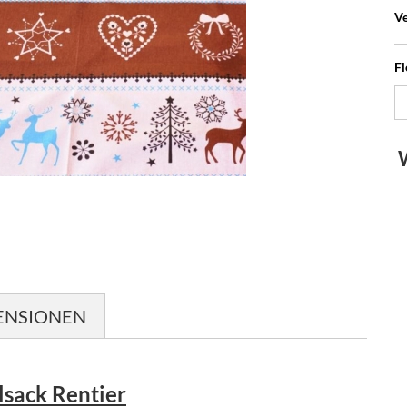
Ve
Fl
ENSIONEN
lsack Rentier