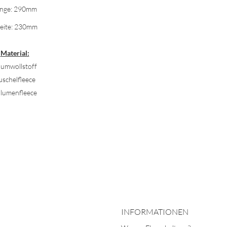
nge: 290mm
eite: 230mm
Material:
umwollstoff
uschelfleece
lumenfleece
INFORMATIONEN