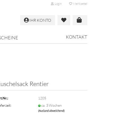
Login
Merkzettel
IHR KONTO
KONTAKT
SCHEINE
uschelsack Rentier
t.Nr.:
1205
eferzeit:
ca. 3 Wochen
(Ausland abweichend)