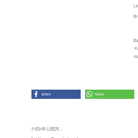
Lä
Br
Ba
K
Vo
teilen
teilen
MEHR ÜBER...