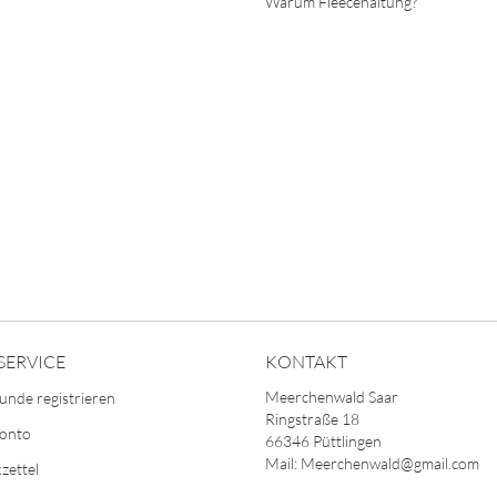
Warum Fleecehaltung?
SERVICE
KONTAKT
Meerchenwald Saar
unde registrieren
Ringstraße 18
Konto
66346 Püttlingen
Mail: Meerchenwald@gmail.com
zettel