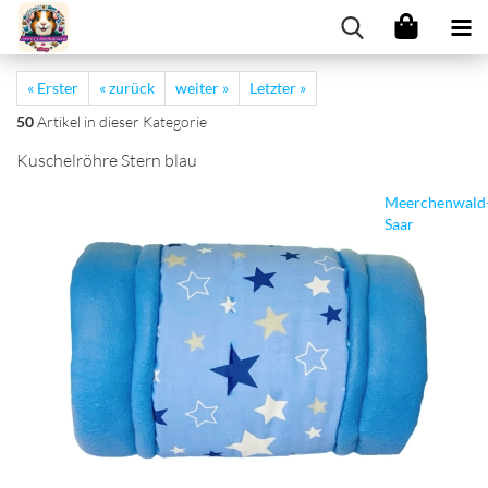
« Erster
« zurück
weiter »
Letzter »
50
Artikel in dieser Kategorie
Kuschelröhre Stern blau
Meerchenwald
Saar