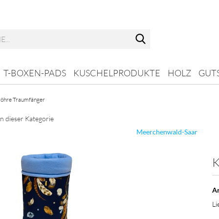
Suche...
T-BOXEN-PADS
KUSCHELPRODUKTE
HOLZ
GUT
röhre Traumfänger
in dieser Kategorie
Meerchenwald-Saar
K
Ar
Li