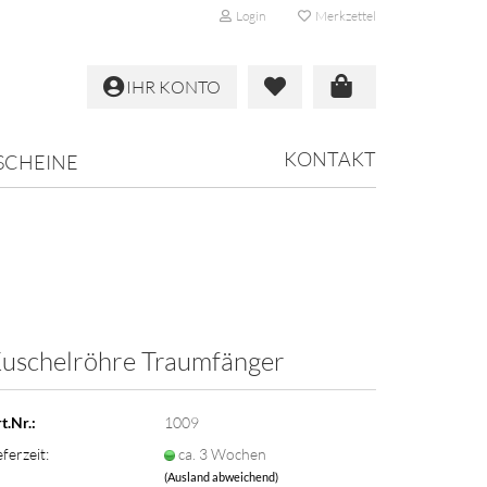
Login
Merkzettel
IHR KONTO
KONTAKT
SCHEINE
uschelröhre Traumfänger
t.Nr.:
1009
eferzeit:
ca. 3 Wochen
(Ausland abweichend)