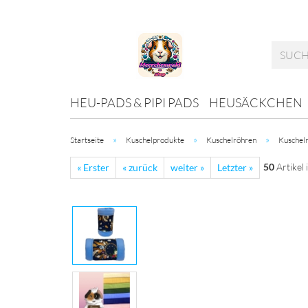
HEU-PADS & PIPI PADS
HEUSÄCKCHEN
»
»
»
Startseite
Kuschelprodukte
Kuschelröhren
Kuschel
50
Artikel 
« Erster
« zurück
weiter »
Letzter »