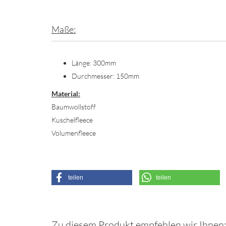
Maße:
Länge: 300mm
Durchmesser: 150mm
Material:
Baumwollstoff
Kuschelfleece
Volumenfleece
teilen
teilen
Zu diesem Produkt empfehlen wir Ihnen