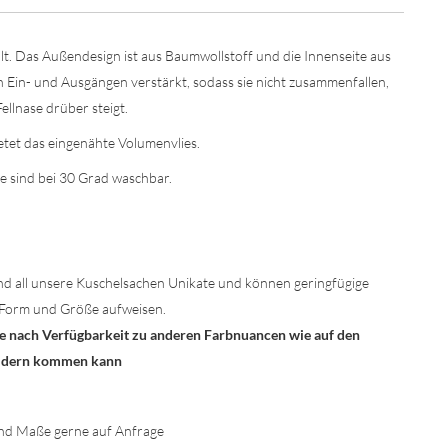
lt. Das Außendesign ist aus Baumwollstoff und die Innenseite aus
n Ein- und Ausgängen verstärkt, sodass sie nicht zusammenfallen,
ellnase drüber steigt.
etet das eingenähte Volumenvlies.
e sind bei 30 Grad waschbar.
nd all unsere Kuschelsachen Unikate und können geringfügige
Form und Größe aufweisen.
n je nach Verfügbarkeit zu anderen Farbnuancen wie auf den
ildern kommen kann
nd Maße gerne auf Anfrage