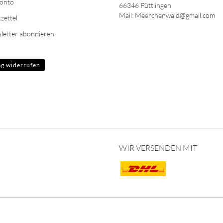
Konto
66346 Püttlingen
Mail: Meerchenwald@gmail.com
zettel
letter abonnieren
ag widerrufen
WIR VERSENDEN MIT