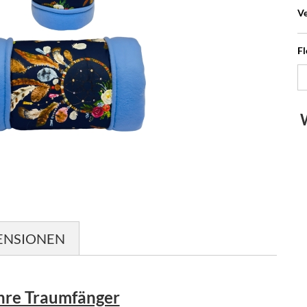
Ve
Fl
ENSIONEN
hre Traumfänger