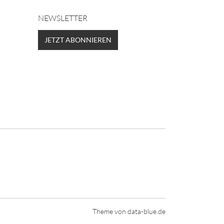
NEWSLETTER
JETZT ABONNIEREN
Theme von
data-blue.de