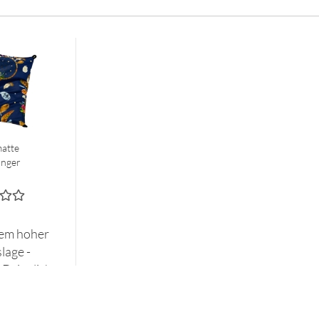
atte
änger
em hoher
lage -
 Dringliche
ge per Mail.