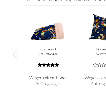
Kuschelsack
Hängem
Traumfänger
Traumf
Wegen extrem hoher
Wegen extr
Auftragslage -
Auftrags
Bestellpause. Dringliche
Bestellpause.
Aufträge Anfrage per Mail.
Aufträge Anfra