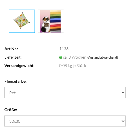
Art.Nr.:
1133
Lieferzeit:
ca. 3 Wochen
(Ausland abweichend)
Versandgewicht:
0.08
kg je Stück
Fleecefarbe:
Größe: