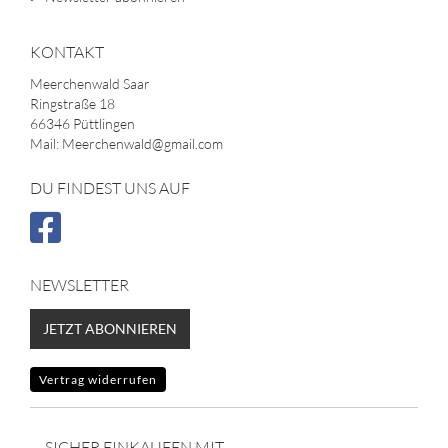
KONTAKT
Meerchenwald Saar
Ringstraße 18
66346 Püttlingen
Mail: Meerchenwald@gmail.com
DU FINDEST UNS AUF
NEWSLETTER
JETZT ABONNIEREN
Vertrag widerrufen
SICHER EINKAUFEN MIT